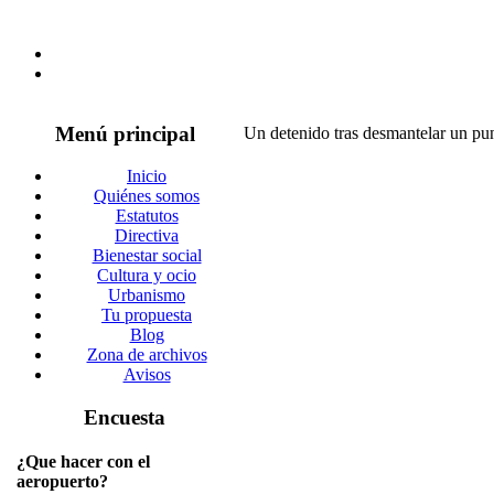
Menú principal
Un detenido tras desmantelar un pun
Inicio
Quiénes somos
Estatutos
Directiva
Bienestar social
Cultura y ocio
Urbanismo
Tu propuesta
Blog
Zona de archivos
Avisos
Encuesta
¿Que hacer con el
aeropuerto?