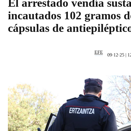
El arrestado vendía sust
incautados 102 gramos de
cápsulas de antiepiléptic
EFE
09·12·25
|
1